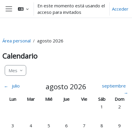
Salta al contenido principal
🚧 Mantenimiento programado: domingo 10:00 - 12:00
En este momento está usando el
Acceder
acceso para invitados
Panel lateral
Área personal
agosto 2026
Calendario
Mes
agosto 2026
←
julio
septiembre
→
Lunes
Martes
Miércoles
Jueves
Viernes
Sábado
Doming
Lun
Mar
Mié
Jue
Vie
Sáb
Dom
Sin eventos, sáb
Sin even
1
2
Sin eventos, lunes, 3 agosto
Sin eventos, martes, 4 agosto
Sin eventos, miércoles, 5 agosto
Sin eventos, jueves, 6 agosto
Sin eventos, viernes, 7 a
Sin eventos, sáb
Sin even
3
4
5
6
7
8
9